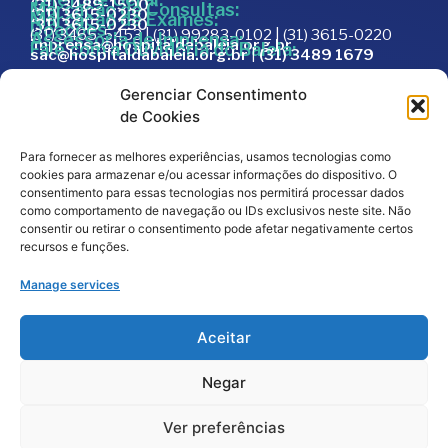
(31) 3489-1500
Marcação de Consultas:
(31) 3615-0230
Marcação de Exames:
(31) 3615-0230
Doações:
(31) 3465-5453 | (31) 99283-0102 | (31) 3615-0220
Assessoria de Imprensa:
imprensa@hospitaldabaleia.org.br
Fale com a Ouvidoria do Baleia:
sac@hospitaldabaleia.org.br
|
(31) 3489 1679
Sac
Gerenciar Consentimento
Trabalhe Conosco
de Cookies
Portal do Fornecedor
Para fornecer as melhores experiências, usamos tecnologias como
Editais
cookies para armazenar e/ou acessar informações do dispositivo. O
Política de Privacidade
consentimento para essas tecnologias nos permitirá processar dados
como comportamento de navegação ou IDs exclusivos neste site. Não
Código de Integridade
consentir ou retirar o consentimento pode afetar negativamente certos
recursos e funções.
Manage services
Aceitar
Negar
2026
© Todos os direitos reservados – Hospital da
Baleia por
Melt Comunicação
Ver preferências