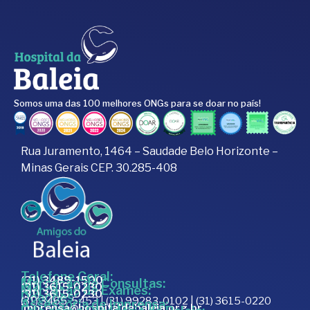
Somos uma das 100 melhores ONGs para se doar no país!
Rua Juramento, 1464 – Saudade Belo Horizonte –
Minas Gerais CEP. 30.285-408
Telefone Geral:
(31) 3489-1500
Marcação de Consultas:
(31) 3615-0230
Marcação de Exames:
(31) 3615-0230
Doações:
(31) 3465-5453 | (31) 99283-0102 | (31) 3615-0220
Assessoria de Imprensa:
imprensa@hospitaldabaleia.org.br