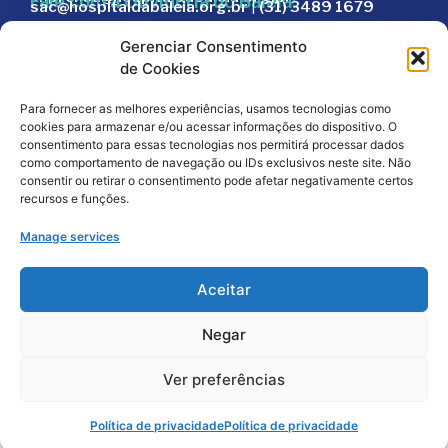
Fale com a Ouvidoria do Baleia:
sac@hospitaldabaleia.org.br
|
(31) 3489 1679
Sac
Gerenciar Consentimento
Trabalhe Conosco
de Cookies
Portal do Fornecedor
Para fornecer as melhores experiências, usamos tecnologias como
Editais
cookies para armazenar e/ou acessar informações do dispositivo. O
Política de Privacidade
consentimento para essas tecnologias nos permitirá processar dados
como comportamento de navegação ou IDs exclusivos neste site. Não
Código de Integridade
consentir ou retirar o consentimento pode afetar negativamente certos
recursos e funções.
Manage services
Aceitar
Negar
2026
© Todos os direitos reservados – Hospital da
Baleia por
Melt Comunicação
Ver preferências
Política de Privacidade
Fale Conosco
Doe Agora
Política de privacidade
Política de privacidade