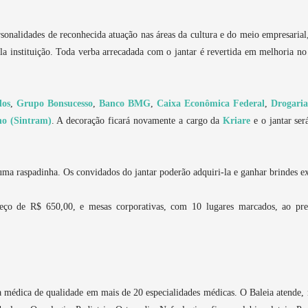
rsonalidades de reconhecida atuação nas áreas da cultura e do meio empresaria
ela instituição. Toda verba arrecadada com o jantar é revertida em melhoria no
dos
,
Grupo Bonsucesso
,
Banco BMG
,
Caixa Econômica Federal
,
Drogaria
no (Sintram)
. A decoração ficará novamente a cargo da
Kriare
e o jantar se
 uma raspadinha. Os convidados do jantar poderão adquiri-la e ganhar brindes e
preço de R$ 650,00, e mesas corporativas, com 10 lugares marcados, ao pre
ncia médica de qualidade em mais de 20 especialidades médicas. O Baleia atende