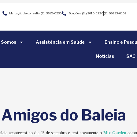
Marcação de consulta: (31) 3615-0230
Doações: (31) 3615-0220
(31) 99283-0102
 Somos
Assistência em Saúde
Ensino e Pesqu
Notícias
SAC
 Amigos do Baleia
aleia acontecerá no dia 1º de setembro e terá novamente o
Mix Garden
como 