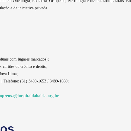
ual em Oncologia, Pediatria, Ortopedia, Nefrologia e fissuras labiopalatais. P
lação e da iniciativa privada.
iduais com lugares marcados);
 cartões de crédito e débito;
Nova Lima;
 | Telefone: (31) 3489-1653 / 3489-1660;
mprensa@hospitaldabaleia.org.br
.
dos