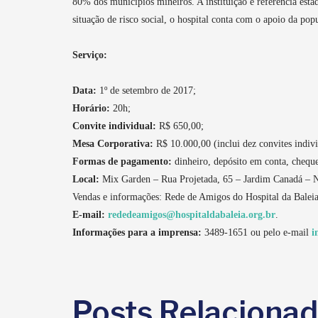
80% dos municípios mineiros. A instituição é referência estad
situação de risco social, o hospital conta com o apoio da popu
Serviço:
Data:
1º de setembro de 2017;
Horário:
20h;
Convite individual:
R$ 650,00;
Mesa Corporativa:
R$ 10.000,00 (inclui dez convites indiv
Formas de pagamento:
dinheiro, depósito em conta, cheque,
Local:
Mix Garden – Rua Projetada, 65 – Jardim Canadá – 
Vendas e informações: Rede de Amigos do Hospital da Baleia
E-mail:
rededeamigos@hospitaldabaleia.org.br
.
Informações para a imprensa:
3489-1651 ou pelo e-mail
i
Posts Relaciona