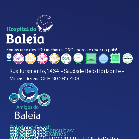
Somos uma das 100 melhores ONGs para se doar no país!
Rua Juramento, 1464 – Saudade Belo Horizonte –
Minas Gerais CEP. 30.285-408
Telefone Geral:
(31) 3489-1500
Marcação de Consultas:
(31) 3615-0230
Marcação de Exames:
(31) 3615-0230
Doações:
(31) 3465-5453 | (31) 99283-0102 | (31) 3615-0220