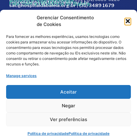
Assessoria de Imprensa:
imprensa@hospitaldabaleia.org.br
Fale com a Ouvidoria do Baleia:
sac@hospitaldabaleia.org.br
|
(31) 3489 1679
Sac
Gerenciar Consentimento
Trabalhe Conosco
de Cookies
Portal do Fornecedor
Para fornecer as melhores experiências, usamos tecnologias como
Editais
cookies para armazenar e/ou acessar informações do dispositivo. O
Política de Privacidade
consentimento para essas tecnologias nos permitirá processar dados
como comportamento de navegação ou IDs exclusivos neste site. Não
Código de Integridade
consentir ou retirar o consentimento pode afetar negativamente certos
recursos e funções.
Manage services
Aceitar
Negar
2026
© Todos os direitos reservados – Hospital da
Baleia por
Melt Comunicação
Ver preferências
Política de Privacidade
Fale Conosco
Doe Agora
Política de privacidade
Política de privacidade