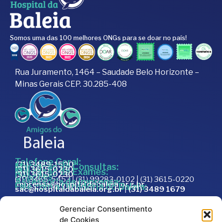
Somos uma das 100 melhores ONGs para se doar no país!
Rua Juramento, 1464 – Saudade Belo Horizonte –
Minas Gerais CEP. 30.285-408
Telefone Geral:
(31) 3489-1500
Marcação de Consultas:
(31) 3615-0230
Marcação de Exames:
(31) 3615-0230
Doações:
(31) 3465-5453 | (31) 99283-0102 | (31) 3615-0220
Assessoria de Imprensa:
imprensa@hospitaldabaleia.org.br
Fale com a Ouvidoria do Baleia:
sac@hospitaldabaleia.org.br
|
(31) 3489 1679
Sac
Gerenciar Consentimento
Trabalhe Conosco
de Cookies