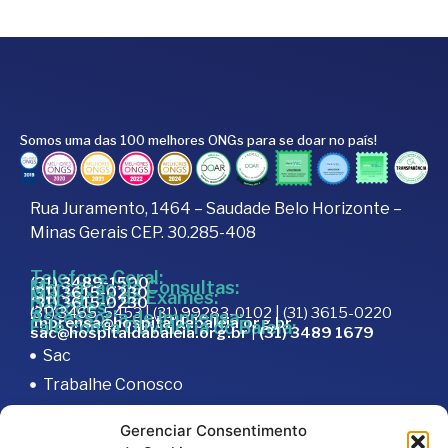
Somos uma das 100 melhores ONGs para se doar no país!
Rua Juramento, 1464 – Saudade Belo Horizonte –
Minas Gerais CEP. 30.285-408
Telefone Geral:
(31) 3489-1500
Marcação de Consultas:
(31) 3615-0230
Marcação de Exames:
(31) 3615-0230
Doações:
(31) 3465-5453 | (31) 99283-0102 | (31) 3615-0220
Assessoria de Imprensa:
imprensa@hospitaldabaleia.org.br
Fale com a Ouvidoria do Baleia:
sac@hospitaldabaleia.org.br
|
(31) 3489 1679
Sac
Trabalhe Conosco
Portal do Fornecedor
Gerenciar Consentimento
Editais