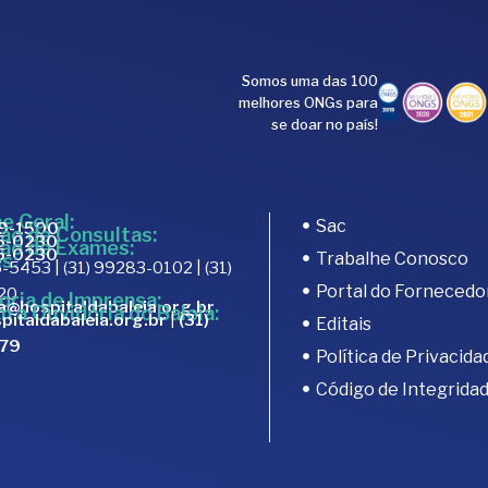
Somos uma das 100
melhores ONGs para
se doar no país!
e Geral:
Sac
89-1500
ão de Consultas:
15-0230
ão de Exames:
15-0230
Trabalhe Conosco
s:
-5453 | (31) 99283-0102 | (31)
Portal do Fornecedo
20
oria de Imprensa:
a@hospitaldabaleia.org.br
m a Ouvidoria do Baleia:
pitaldabaleia.org.br
|
(31)
Editais
679
Política de Privacida
Código de Integrida