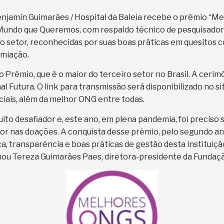
njamin Guimarães / Hospital da Baleia recebe o prêmio “M
 Mundo que Queremos, com respaldo técnico de pesquisador
eiro setor, reconhecidas por suas boas práticas em quesitos
emiação.
 Prêmio, que é o maior do terceiro setor no Brasil. A cerim
nal Futura. O link para transmissão será disponibilizado no 
iais, além da melhor ONG entre todas.
 muito desafiador e, este ano, em plena pandemia, foi preciso
ior nas doações. A conquista desse prêmio, pelo segundo an
ca, transparência e boas práticas de gestão desta instituiç
ou Tereza Guimarães Paes, diretora-presidente da Fundação