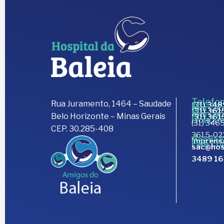
Telefon
Rua Juramento, 1464 – Saudade
(31) 34
Marcaç
(31) 36
Marcaç
Belo Horizonte – Minas Gerais
(31) 36
Doaçõe
(31) 3465
CEP. 30.285-408
3615-02
Assess
imprens
Fale co
sac@hos
3489 1