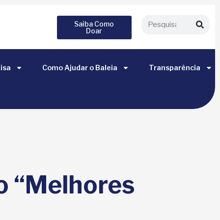
Saiba Como
Doar
isa
Como Ajudar o Baleia
Transparência
io “Melhores