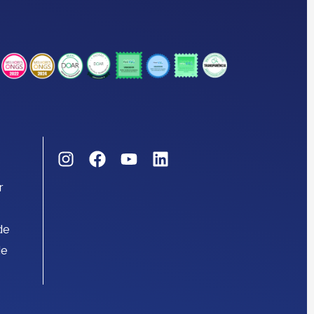
r
de
de