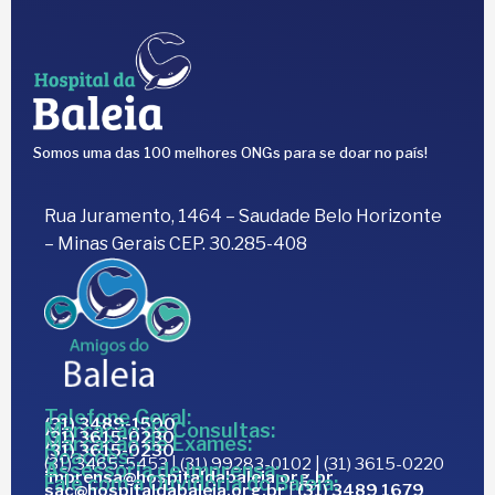
Somos uma das 100 melhores ONGs para se doar no país!
Rua Juramento, 1464 – Saudade Belo Horizonte
– Minas Gerais CEP. 30.285-408
Telefone Geral:
(31) 3489-1500
Marcação de Consultas:
(31) 3615-0230
Marcação de Exames:
(31) 3615-0230
Doações:
(31) 3465-5453 | (31) 99283-0102 | (31) 3615-0220
Assessoria de Imprensa:
imprensa@hospitaldabaleia.org.br
Fale com a Ouvidoria do Baleia:
sac@hospitaldabaleia.org.br
|
(31) 3489 1679