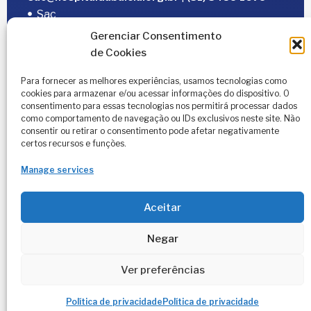
Sac
Trabalhe Conosco
Gerenciar Consentimento
de Cookies
Portal do Fornecedor
Editais
Para fornecer as melhores experiências, usamos tecnologias como
cookies para armazenar e/ou acessar informações do dispositivo. O
Política de Privacidade
consentimento para essas tecnologias nos permitirá processar dados
Código de Integridade
como comportamento de navegação ou IDs exclusivos neste site. Não
consentir ou retirar o consentimento pode afetar negativamente
certos recursos e funções.
Manage services
Aceitar
2026
© Todos os direitos reservados – Hospital da
Negar
Baleia por
Melt Comunicação
Ver preferências
Política de Privacidade
Fale Conosco
Política de privacidade
Política de privacidade