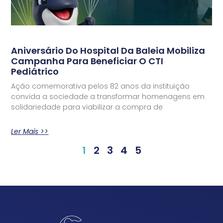
Aniversário Do Hospital Da Baleia Mobiliza
Campanha Para Beneficiar O CTI
Pediátrico
Ação comemorativa pelos 82 anos da instituição
convida a sociedade a transformar homenagens em
solidariedade para viabilizar a compra de
Ler Mais >>
1
2
3
4
5