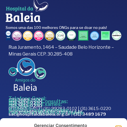
Somos uma das 100 melhores ONGs para se doar no país!
Rua Juramento, 1464 – Saudade Belo Horizonte –
Minas Gerais CEP. 30.285-408
Telefone Geral:
(31) 3489-1500
Marcação de Consultas:
(31) 3615-0230
Marcação de Exames:
(31) 3615-0230
Doações:
(31) 3465-5453 | (31) 99283-0102 | (31) 3615-0220
Assessoria de Imprensa:
imprensa@hospitaldabaleia.org.br
Fale com a Ouvidoria do Baleia:
sac@hospitaldabaleia.org.br
|
(31) 3489 1679
Sac
Gerenciar Consentimento