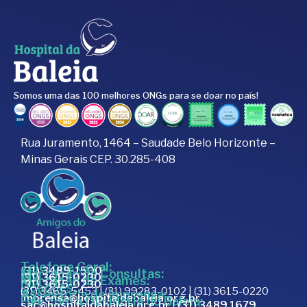
Somos uma das 100 melhores ONGs para se doar no país!
Rua Juramento, 1464 – Saudade Belo Horizonte –
Minas Gerais CEP. 30.285-408
Telefone Geral:
(31) 3489-1500
Marcação de Consultas:
(31) 3615-0230
Marcação de Exames:
(31) 3615-0230
Doações:
(31) 3465-5453 | (31) 99283-0102 | (31) 3615-0220
Assessoria de Imprensa:
imprensa@hospitaldabaleia.org.br
Fale com a Ouvidoria do Baleia:
sac@hospitaldabaleia.org.br
|
(31) 3489 1679