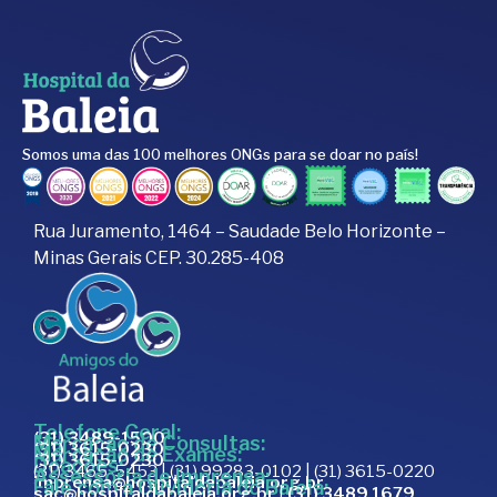
Somos uma das 100 melhores ONGs para se doar no país!
Rua Juramento, 1464 – Saudade Belo Horizonte –
Minas Gerais CEP. 30.285-408
Telefone Geral:
(31) 3489-1500
Marcação de Consultas:
(31) 3615-0230
Marcação de Exames:
(31) 3615-0230
Doações:
(31) 3465-5453 | (31) 99283-0102 | (31) 3615-0220
Assessoria de Imprensa:
imprensa@hospitaldabaleia.org.br
Fale com a Ouvidoria do Baleia:
sac@hospitaldabaleia.org.br
|
(31) 3489 1679