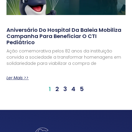
Aniversário Do Hospital Da Baleia Mobiliza
Campanha Para Beneficiar O CTI
Pediátrico
Ação comemorativa pelos 82 anos da instituição
convida a sociedade a transformar homenagens em
solidariedade para viabilizar a compra de
Ler Mais >>
1
2
3
4
5