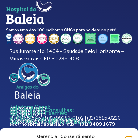
Somos uma das 100 melhores ONGs para se doar no país!
Rua Juramento, 1464 – Saudade Belo Horizonte –
Minas Gerais CEP. 30.285-408
Telefone Geral:
(31) 3489-1500
Marcação de Consultas:
(31) 3615-0230
Marcação de Exames:
(31) 3615-0230
Doações:
(31) 3465-5453 | (31) 99283-0102 | (31) 3615-0220
Assessoria de Imprensa:
imprensa@hospitaldabaleia.org.br
Fale com a Ouvidoria do Baleia:
sac@hospitaldabaleia.org.br
|
(31) 3489 1679
Sac
Gerenciar Consentimento