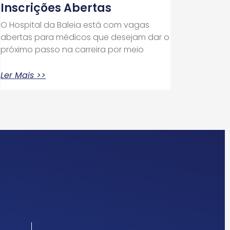
Inscrições Abertas
O Hospital da Baleia está com vagas
abertas para médicos que desejam dar o
próximo passo na carreira por meio
Ler Mais >>