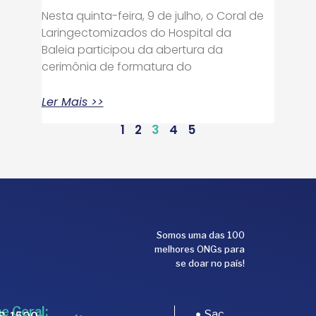
Nesta quinta-feira, 9 de julho, o Coral de
Laringectomizados do Hospital da
Baleia participou da abertura da
cerimônia de formatura do
Ler Mais >>
1
2
3
4
5
Somos uma das 100
melhores ONGs para
se doar no país!
e Geral:
Sac