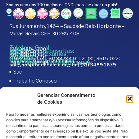
Somos uma das 100 melhores ONGs para se doar no país!
Rua Juramento, 1464 – Saudade Belo Horizonte –
Minas Gerais CEP. 30.285-408
Telefone Geral:
(31) 3489-1500
Marcação de Consultas:
(31) 3615-0230
Marcação de Exames:
(31) 3615-0230
Doações:
(31) 3465-5453 | (31) 99283-0102 | (31) 3615-0220
Assessoria de Imprensa:
imprensa@hospitaldabaleia.org.br
Fale com a Ouvidoria do Baleia:
sac@hospitaldabaleia.org.br
|
(31) 3489 1679
Sac
Trabalhe Conosco
Portal do Fornecedor
Gerenciar Consentimento
Editais
de Cookies
Política de Privacidade
Para fornecer as melhores experiências, usamos tecnologias como
Código de Integridade
cookies para armazenar e/ou acessar informações do dispositivo. O
consentimento para essas tecnologias nos permitirá processar dados
como comportamento de navegação ou IDs exclusivos neste site. Não
consentir ou retirar o consentimento pode afetar negativamente certos