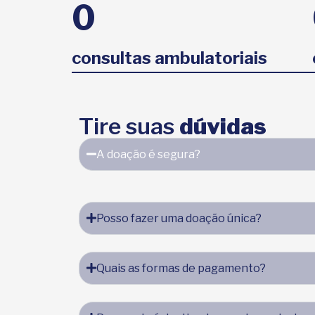
0
consultas ambulatoriais
Tire suas
dúvidas
A doação é segura?
Posso fazer uma doação única?
Quais as formas de pagamento?