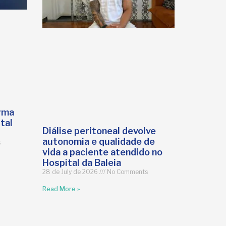
irma
tal
Diálise peritoneal devolve
autonomia e qualidade de
s
vida a paciente atendido no
Hospital da Baleia
28 de July de 2026
No Comments
Read More »