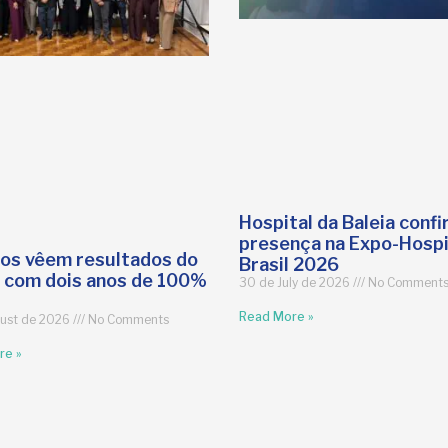
Hospital da Baleia conf
presença na Expo-Hospi
os vêem resultados do
Brasil 2026
a com dois anos de 100%
30 de July de 2026
No Comment
Read More »
ust de 2026
No Comments
re »