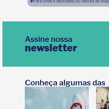
Para onde é destinado os valores de doa
Assine nossa
newsletter
Conheça algumas das 