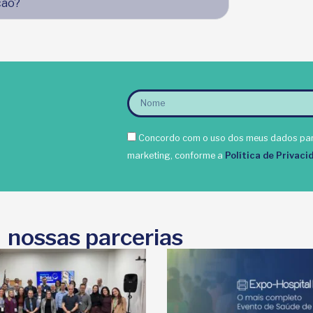
ção?
Concordo com o uso dos meus dados par
marketing, conforme a
Política de Privaci
nossas parcerias