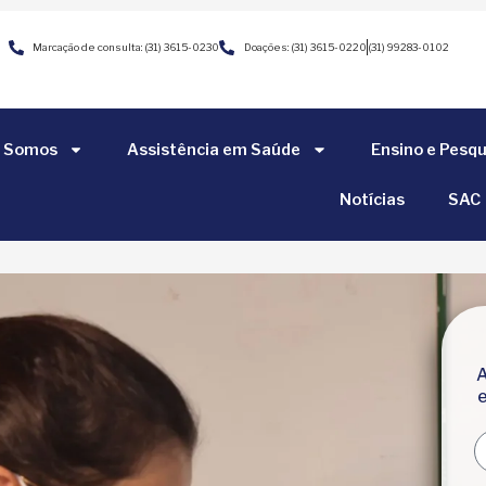
Marcação de consulta: (31) 3615-0230
Doações: (31) 3615-0220
(31) 99283-0102
 Somos
Assistência em Saúde
Ensino e Pesqu
Notícias
SAC
A