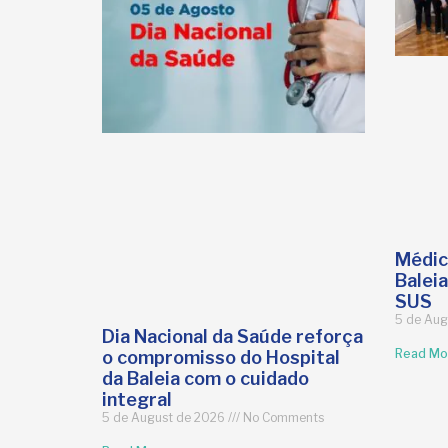
Médic
Balei
SUS
5 de Aug
Dia Nacional da Saúde reforça
Read Mo
o compromisso do Hospital
da Baleia com o cuidado
integral
5 de August de 2026
No Comments