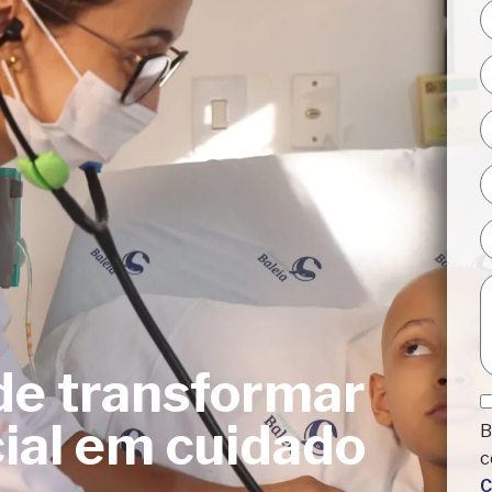
e transformar
ial em cuidado
B
c
C