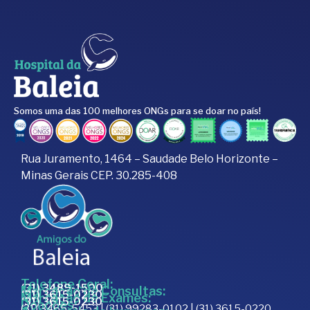
Somos uma das 100 melhores ONGs para se doar no país!
Rua Juramento, 1464 – Saudade Belo Horizonte –
Minas Gerais CEP. 30.285-408
Telefone Geral:
(31) 3489-1500
Marcação de Consultas:
(31) 3615-0230
Marcação de Exames:
(31) 3615-0230
Doações:
(31) 3465-5453 | (31) 99283-0102 | (31) 3615-0220