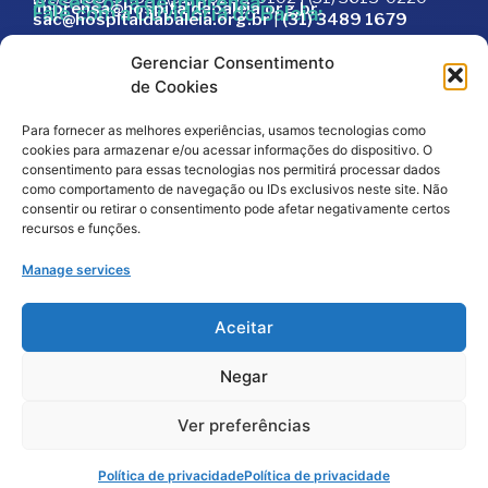
Assessoria de Imprensa:
imprensa@hospitaldabaleia.org.br
Fale com a Ouvidoria do Baleia:
sac@hospitaldabaleia.org.br
|
(31) 3489 1679
Sac
Gerenciar Consentimento
Trabalhe Conosco
de Cookies
Portal do Fornecedor
Para fornecer as melhores experiências, usamos tecnologias como
Editais
cookies para armazenar e/ou acessar informações do dispositivo. O
Política de Privacidade
consentimento para essas tecnologias nos permitirá processar dados
como comportamento de navegação ou IDs exclusivos neste site. Não
Código de Integridade
consentir ou retirar o consentimento pode afetar negativamente certos
recursos e funções.
Manage services
Aceitar
Negar
2026
© Todos os direitos reservados – Hospital da
Baleia por
Melt Comunicação
Ver preferências
Política de Privacidade
Fale Conosco
Doe Agora
Política de privacidade
Política de privacidade