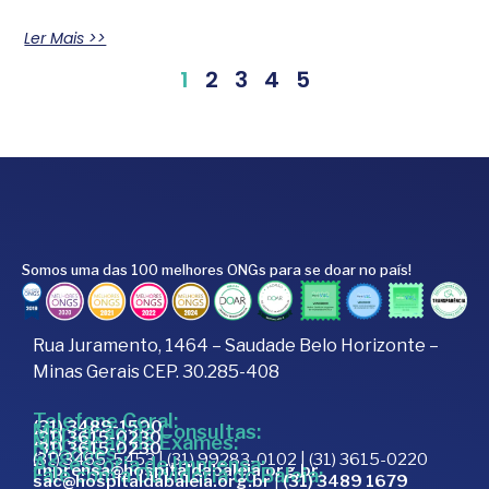
Ler Mais >>
1
2
3
4
5
Somos uma das 100 melhores ONGs para se doar no país!
Rua Juramento, 1464 – Saudade Belo Horizonte –
Minas Gerais CEP. 30.285-408
Telefone Geral:
(31) 3489-1500
Marcação de Consultas:
(31) 3615-0230
Marcação de Exames:
(31) 3615-0230
Doações:
(31) 3465-5453 | (31) 99283-0102 | (31) 3615-0220
Assessoria de Imprensa:
imprensa@hospitaldabaleia.org.br
Fale com a Ouvidoria do Baleia:
sac@hospitaldabaleia.org.br
|
(31) 3489 1679