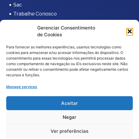
Sac
Trabalhe Conosco
Portal do Fornecedor
Gerenciar Consentimento
Editais
de Cookies
Política de Privacidade
Para fornecer as melhores experiências, usamos tecnologias como
Código de Integridade
cookies para armazenar e/ou acessar informações do dispositivo. O
consentimento para essas tecnologias nos permitirá processar dados
como comportamento de navegação ou IDs exclusivos neste site. Não
consentir ou retirar o consentimento pode afetar negativamente certos
recursos e funções.
Manage services
2026
© Todos os direitos reservados – Hospital da
Aceitar
Baleia por
Melt Comunicação
Negar
Política de Privacidade
Fale Conosco
Ver preferências