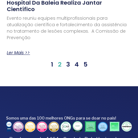
Hospital Da Baleia Realiza Jantar
Científico
Evento reuniu equipes multiprofissionais para
atualização científica e fortalecimento da assistência
no tratamento de lesões complexas. A Comissão de
Prevenção
Ler Mais >>
1
2
3
4
5
Somos uma das 100 melhores ONGs para se doar no país!