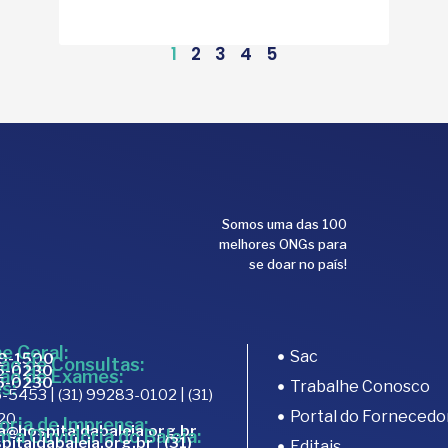
1
2
3
4
5
Somos uma das 100
melhores ONGs para
se doar no país!
e Geral:
Sac
89-1500
ão de Consultas:
15-0230
ão de Exames:
15-0230
Trabalhe Conosco
s:
-5453 | (31) 99283-0102 | (31)
Portal do Fornecedo
20
oria de Imprensa:
a@hospitaldabaleia.org.br
m a Ouvidoria do Baleia:
pitaldabaleia.org.br
|
(31)
Editais