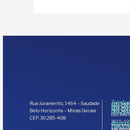
Telefon
Rua Juramento, 1464 – Saudade
(31) 34
Marcaç
(31) 36
Marcaç
Belo Horizonte – Minas Gerais
(31) 36
Doaçõe
(31) 3465
CEP. 30.285-408
3615-02
Assess
imprens
Fale co
sac@hos