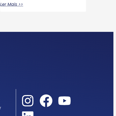
Ler Mais >>
r