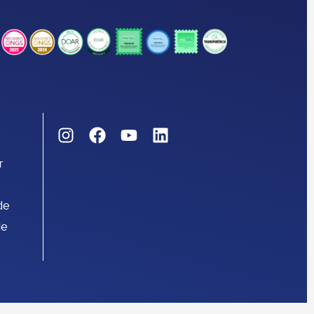
r
de
de