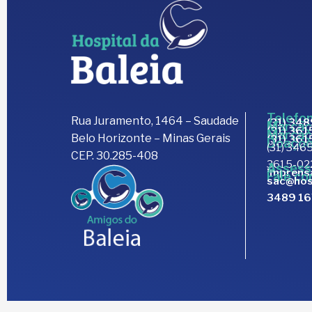
Telefon
Rua Juramento, 1464 – Saudade
(31) 34
Marcaç
(31) 36
Marcaç
Belo Horizonte – Minas Gerais
(31) 36
Doaçõe
(31) 3465
CEP. 30.285-408
3615-02
Assess
imprens
Fale co
sac@hos
3489 1