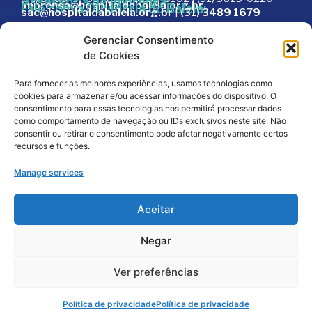
Assessoria de Imprensa:
imprensa@hospitaldabaleia.org.br
Fale com a Ouvidoria do Baleia:
sac@hospitaldabaleia.org.br
|
(31) 3489 1679
Sac
Gerenciar Consentimento
Trabalhe Conosco
de Cookies
Portal do Fornecedor
Para fornecer as melhores experiências, usamos tecnologias como
Editais
cookies para armazenar e/ou acessar informações do dispositivo. O
Política de Privacidade
consentimento para essas tecnologias nos permitirá processar dados
como comportamento de navegação ou IDs exclusivos neste site. Não
Código de Integridade
consentir ou retirar o consentimento pode afetar negativamente certos
recursos e funções.
Manage services
Aceitar
Negar
2026
© Todos os direitos reservados – Hospital da
Baleia por
Melt Comunicação
Ver preferências
Política de Privacidade
Fale Conosco
Doe Agora
Política de privacidade
Política de privacidade