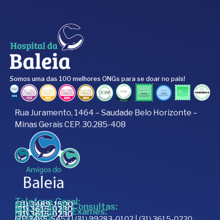
Somos uma das 100 melhores ONGs para se doar no país!
Rua Juramento, 1464 – Saudade Belo Horizonte –
Minas Gerais CEP. 30.285-408
Telefone Geral:
(31) 3489-1500
Marcação de Consultas:
(31) 3615-0230
Marcação de Exames:
(31) 3615-0230
Doações:
(31) 3465-5453 | (31) 99283-0102 | (31) 3615-0220