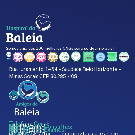
Somos uma das 100 melhores ONGs para se doar no país!
Rua Juramento, 1464 – Saudade Belo Horizonte –
Minas Gerais CEP. 30.285-408
Telefone Geral:
(31) 3489-1500
Marcação de Consultas:
(31) 3615-0230
Marcação de Exames:
(31) 3615-0230
Doações:
(31) 3465-5453 | (31) 99283-0102 | (31) 3615-0220