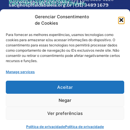
Assessoria de Imprensa:
imprensa@hospitaldabaleia.org.br
Fale com a Ouvidoria do Baleia:
sac@hospitaldabaleia.org.br
|
(31) 3489 1679
Sac
Gerenciar Consentimento
Trabalhe Conosco
de Cookies
Portal do Fornecedor
Para fornecer as melhores experiências, usamos tecnologias como
Editais
cookies para armazenar e/ou acessar informações do dispositivo. O
Política de Privacidade
consentimento para essas tecnologias nos permitirá processar dados
como comportamento de navegação ou IDs exclusivos neste site. Não
Código de Integridade
consentir ou retirar o consentimento pode afetar negativamente certos
recursos e funções.
Manage services
Aceitar
Negar
2026
© Todos os direitos reservados – Hospital da
Baleia por
Melt Comunicação
Ver preferências
Política de Privacidade
Fale Conosco
Doe Agora
Política de privacidade
Política de privacidade